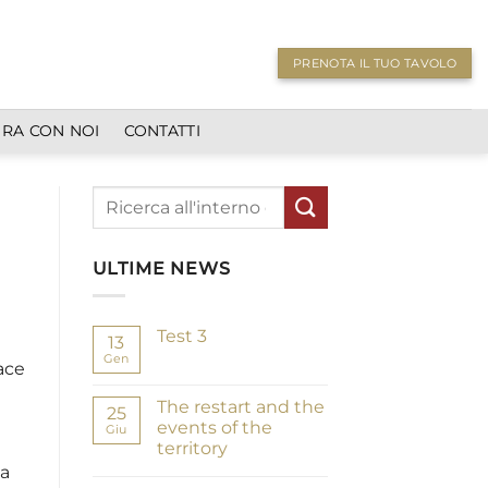
PRENOTA IL TUO TAVOLO
RA CON NOI
CONTATTI
ULTIME NEWS
Test 3
13
Gen
Nessun
pace
commento
su
Test
The restart and the
25
3
events of the
Giu
territory
la
Nessun
commento