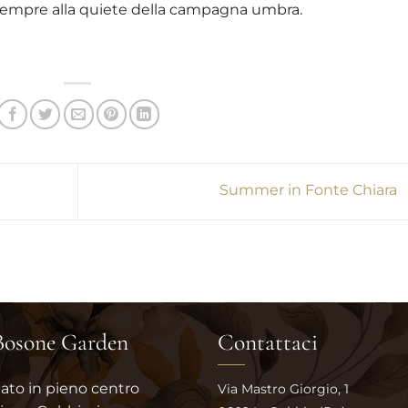
 sempre alla quiete della campagna umbra.
Summer in Fonte Chiara
 Bosone Garden
Contattaci
uato
in pieno centro
Via Mastro Giorgio, 1